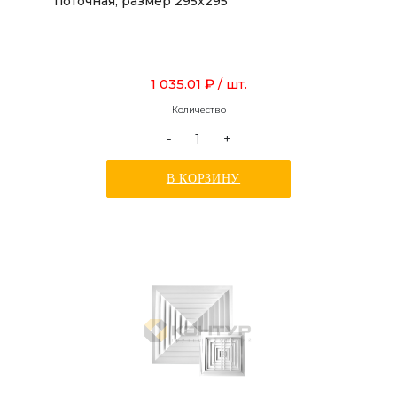
поточная, размер 295х295
1 035.01 ₽
/ шт.
Количество
-
+
В КОРЗИНУ