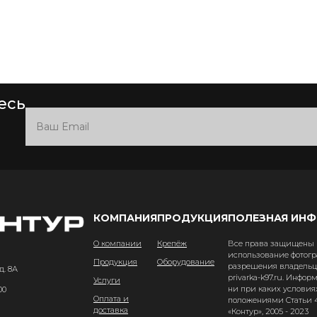
есь
КОМПАНИЯ
ПРОДУКЦИЯ
ПОЛЕЗНАЯ ИН
О компании
Крепёж
Все права защищены и
использование фотогр
Продукция
Оборудование
разрешения владельце
д. 8А
privarka-k97.ru. Инфо
Услуги
ни при каких условия
00
Оплата и
положениями Статьи 4
доставка
«Контур», 2005 - 2023