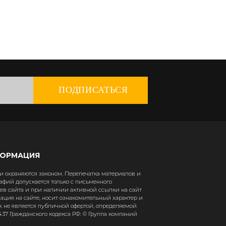
ПОДПИСАТЬСЯ
ФОРМАЦИЯ
 охраняются законом. Перепечатка материалов и
афий допускается только с письменного
в сайта и при наличии активной ссылки на сайт
рмация на сайте, носит ознакомительный характер и
х не является публичной офертой, определяемой
37 Гражданского кодекса РФ. © Группа компаний