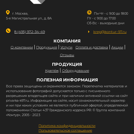
г. Москва,
Пн-Чт - с 9:00 до 18:00
5-я Магистральная ул., д. 8А
Пт - с 9:00 до 17:00
Сб-Вс - выходные дни
8 (495) 972-34-49
krep@kontur-97.ru
КОМПАНИЯ
О компании
Продукция
Услуги
Оплата и доставка
Акции
Отзывы
ПРОДУКЦИЯ
Крепёж
Оборудование
ПОЛЕЗНАЯ ИНФОРМАЦИЯ
Все права защищены и охраняются законом. Перепечатка материалов и
использование фотографий допускается только с письменного
разрешения владельцев сайта и при наличии активной ссылки на сайт
privarka-k97.ru. Информация на сайте, носит ознакомительный характер
и ни при каких условиях не является публичной офертой, определяемой
положениями Статьи 437 Гражданского кодекса РФ. © Группа компаний
«Контур», 2005 - 2023
Политика конфиденциальности
Пользовательское соглашение