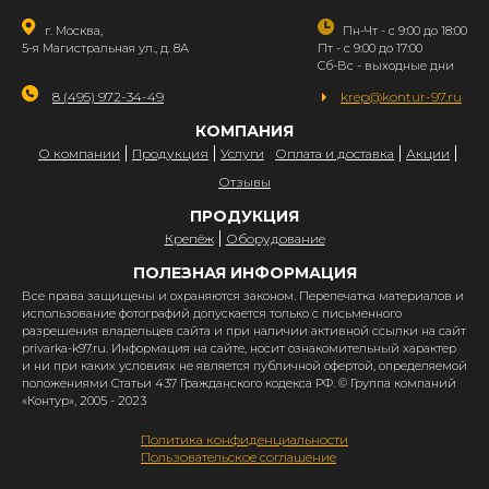
г. Москва,
Пн-Чт - с 9:00 до 18:00
5-я Магистральная ул., д. 8А
Пт - с 9:00 до 17:00
Сб-Вс - выходные дни
8 (495) 972-34-49
krep@kontur-97.ru
КОМПАНИЯ
О компании
Продукция
Услуги
Оплата и доставка
Акции
Отзывы
ПРОДУКЦИЯ
Крепёж
Оборудование
ПОЛЕЗНАЯ ИНФОРМАЦИЯ
Все права защищены и охраняются законом. Перепечатка материалов и
использование фотографий допускается только с письменного
разрешения владельцев сайта и при наличии активной ссылки на сайт
privarka-k97.ru. Информация на сайте, носит ознакомительный характер
и ни при каких условиях не является публичной офертой, определяемой
положениями Статьи 437 Гражданского кодекса РФ. © Группа компаний
«Контур», 2005 - 2023
Политика конфиденциальности
Пользовательское соглашение