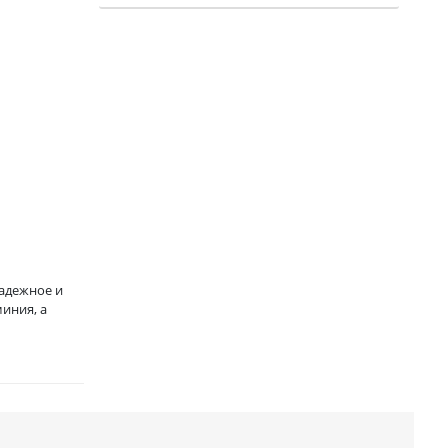
адежное и
иния, а