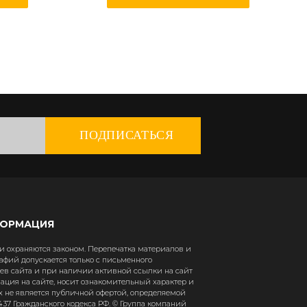
ПОДПИСАТЬСЯ
ФОРМАЦИЯ
 охраняются законом. Перепечатка материалов и
афий допускается только с письменного
в сайта и при наличии активной ссылки на сайт
рмация на сайте, носит ознакомительный характер и
х не является публичной офертой, определяемой
37 Гражданского кодекса РФ. © Группа компаний