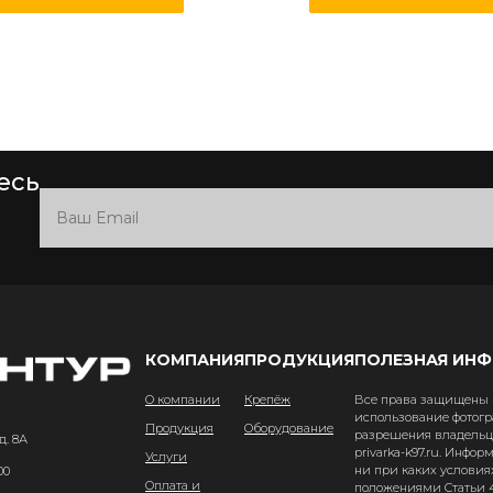
есь
КОМПАНИЯ
ПРОДУКЦИЯ
ПОЛЕЗНАЯ ИН
О компании
Крепёж
Все права защищены и
использование фотогр
Продукция
Оборудование
разрешения владельце
д. 8А
privarka-k97.ru. Инфо
Услуги
ни при каких условия
00
Оплата и
положениями Статьи 4