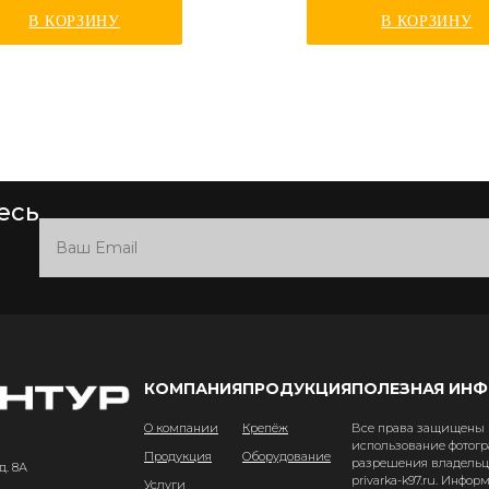
В КОРЗИНУ
В КОРЗИНУ
есь
КОМПАНИЯ
ПРОДУКЦИЯ
ПОЛЕЗНАЯ ИН
О компании
Крепёж
Все права защищены и
использование фотогр
Продукция
Оборудование
разрешения владельце
д. 8А
privarka-k97.ru. Инфо
Услуги