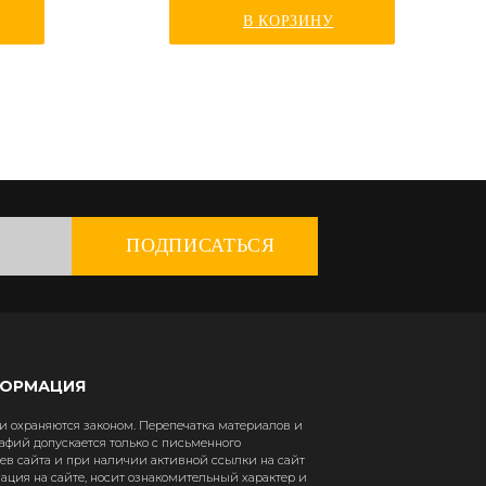
В КОРЗИНУ
ПОДПИСАТЬСЯ
ФОРМАЦИЯ
 охраняются законом. Перепечатка материалов и
афий допускается только с письменного
в сайта и при наличии активной ссылки на сайт
рмация на сайте, носит ознакомительный характер и