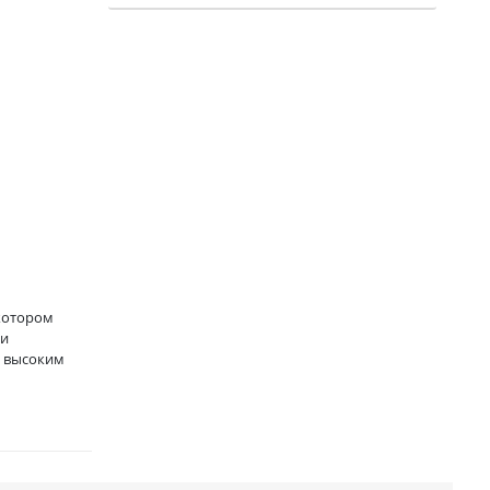
 котором
 и
с высоким