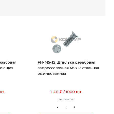
езьбовая
FH-M5-12 Шпилька резьбовая
веющая
запрессовочная М5х12 стальная
оцинкованная
шт.
1 411 ₽
/ 1000 шт.
Количество
-
+