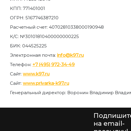
КПП: 771401001
ОГРН: 5167746387210
Расчетный счет: 40702810338000190948
К/С: №30101810400000000225
БИК: 044525225
Электронная почта:
info@k97.ru
Телефон:
+7 (495) 972-34-49
Сайт:
www.k97.ru
Сайт:
www.privarka-k97.ru
Генеральный директор: Воронин Владимир Влад
Подпишит
на email-