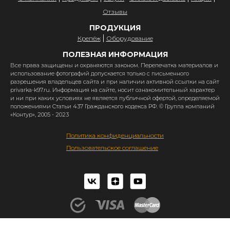
Отзывы
ПРОДУКЦИЯ
Крепёж
Оборудование
ПОЛЕЗНАЯ ИНФОРМАЦИЯ
Все права защищены и охраняются законом. Перепечатка материалов и
использование фотографий допускается только с письменного
разрешения владельцев сайта и при наличии активной ссылки на сайт
privarka-k97.ru. Информация на сайте, носит ознакомительный характер
и ни при каких условиях не является публичной офертой, определяемой
положениями Статьи 437 Гражданского кодекса РФ. © Группа компаний
«Контур», 2005 - 2023
Политика конфиденциальности
Пользовательское соглашение