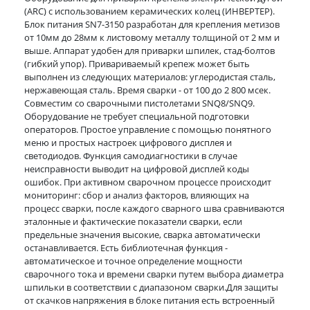
(ARC) с использованием керамических колец (ИНВЕРТЕР).
Блок питания SN7-3150 разработан для крепления метизов
от 10мм до 28мм к листовому металлу толщиной от 2 мм и
выше. Аппарат удобен для приварки шпилек, стад-болтов
(гибкий упор). Привариваемый крепеж может быть
выполнен из следующих материалов: углеродистая сталь,
нержавеющая сталь. Время сварки - от 100 до 2 800 мсек.
Совместим со сварочными пистолетами SNQ8/SNQ9.
Оборудование не требует специальной подготовки
операторов. Простое управление с помощью понятного
меню и простых настроек цифрового дисплея и
светодиодов. Функция самодиагностики в случае
неисправности выводит на цифровой дисплей коды
ошибок. При активном сварочном процессе происходит
мониторинг: сбор и анализ факторов, влияющих на
процесс сварки, после каждого сварного шва сравниваются
эталонные и фактические показатели сварки, если
предельные значения высокие, сварка автоматически
останавливается. Есть библиотечная функция -
автоматическое и точное определение мощности
сварочного тока и времени сварки путем выбора диаметра
шпильки в соответствии с диапазоном сварки.Для защиты
от скачков напряжения в блоке питания есть встроенный