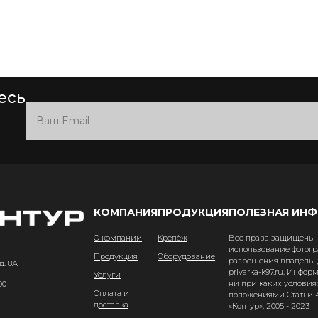
есь
КОМПАНИЯ
ПРОДУКЦИЯ
ПОЛЕЗНАЯ ИН
О компании
Крепёж
Все права защищены и
использование фотогр
Продукция
Оборудование
разрешения владельце
д. 8А
privarka-k97.ru. Инфо
Услуги
ни при каких условия
00
Оплата и
положениями Статьи 4
доставка
«Контур», 2005 - 2023