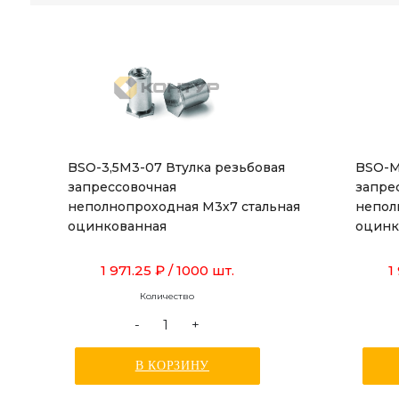
BSO-3,5M3-07 Втулка резьбовая
BSO-M
запрессовочная
запре
неполнопроходная М3х7 стальная
непол
оцинкованная
оцинк
1 971.25 ₽
/ 1000 шт.
1
Количество
-
+
В КОРЗИНУ