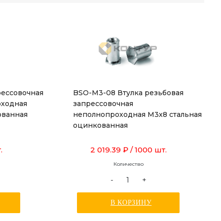
рессовочная
BSO-M3-08 Втулка резьбовая
оходная
запрессовочная
ованная
неполнопроходная М3х8 стальная
оцинкованная
.
2 019.39 ₽
/ 1000 шт.
Количество
-
+
В КОРЗИНУ