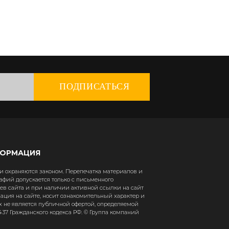
ПОДПИСАТЬСЯ
ФОРМАЦИЯ
 охраняются законом. Перепечатка материалов и
афий допускается только с письменного
в сайта и при наличии активной ссылки на сайт
рмация на сайте, носит ознакомительный характер и
х не является публичной офертой, определяемой
37 Гражданского кодекса РФ. © Группа компаний