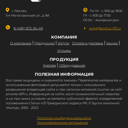
г. Москва,
Пн-Чт - с 9:00 до 18:00
5-я Магистральная ул., д. 8А
Пт - с 9:00 до 17:00
Сб-Вс - выходные дни
8 (495) 972-34-49
krep@kontur-97.ru
КОМПАНИЯ
О компании
Продукция
Услуги
Оплата и доставка
Акции
Отзывы
ПРОДУКЦИЯ
Крепёж
Оборудование
ПОЛЕЗНАЯ ИНФОРМАЦИЯ
Все права защищены и охраняются законом. Перепечатка материалов и
использование фотографий допускается только с письменного
разрешения владельцев сайта и при наличии активной ссылки на сайт
privarka-k97.ru. Информация на сайте, носит ознакомительный характер
и ни при каких условиях не является публичной офертой, определяемой
положениями Статьи 437 Гражданского кодекса РФ. © Группа компаний
«Контур», 2005 - 2023
Политика конфиденциальности
Пользовательское соглашение