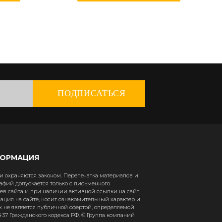
ПОДПИСАТЬСЯ
ФОРМАЦИЯ
 охраняются законом. Перепечатка материалов и
афий допускается только с письменного
в сайта и при наличии активной ссылки на сайт
рмация на сайте, носит ознакомительный характер и
х не является публичной офертой, определяемой
37 Гражданского кодекса РФ. © Группа компаний