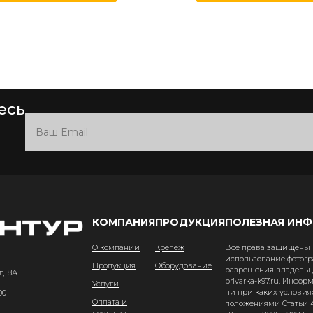
есь
КОМПАНИЯ
ПРОДУКЦИЯ
ПОЛЕЗНАЯ ИН
О компании
Крепёж
Все права защищены и
использование фотогр
Продукция
Оборудование
разрешения владельце
д. 8А
privarka-k97.ru. Инфо
Услуги
ни при каких условия
00
Оплата и
положениями Статьи 4
доставка