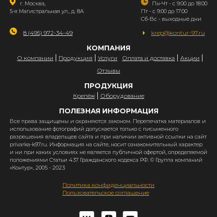
г. Москва,
Пн-Чт - с 9:00 до 18:00
5-я Магистральная ул., д. 8А
Пт - с 9:00 до 17:00
Сб-Вс - выходные дни
8 (495) 972-34-49
krep@kontur-97.ru
КОМПАНИЯ
О компании
Продукция
Услуги
Оплата и доставка
Акции
Отзывы
ПРОДУКЦИЯ
Крепёж
Оборудование
ПОЛЕЗНАЯ ИНФОРМАЦИЯ
Все права защищены и охраняются законом. Перепечатка материалов и
использование фотографий допускается только с письменного
разрешения владельцев сайта и при наличии активной ссылки на сайт
privarka-k97.ru. Информация на сайте, носит ознакомительный характер
и ни при каких условиях не является публичной офертой, определяемой
положениями Статьи 437 Гражданского кодекса РФ. © Группа компаний
«Контур», 2005 - 2023
Политика конфиденциальности
Пользовательское соглашение