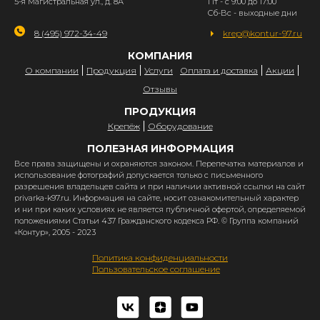
5-я Магистральная ул., д. 8А
Пт - с 9:00 до 17:00
Сб-Вс - выходные дни
8 (495) 972-34-49
krep@kontur-97.ru
КОМПАНИЯ
О компании
Продукция
Услуги
Оплата и доставка
Акции
Отзывы
ПРОДУКЦИЯ
Крепёж
Оборудование
ПОЛЕЗНАЯ ИНФОРМАЦИЯ
Все права защищены и охраняются законом. Перепечатка материалов и
использование фотографий допускается только с письменного
разрешения владельцев сайта и при наличии активной ссылки на сайт
privarka-k97.ru. Информация на сайте, носит ознакомительный характер
и ни при каких условиях не является публичной офертой, определяемой
положениями Статьи 437 Гражданского кодекса РФ. © Группа компаний
«Контур», 2005 - 2023
Политика конфиденциальности
Пользовательское соглашение