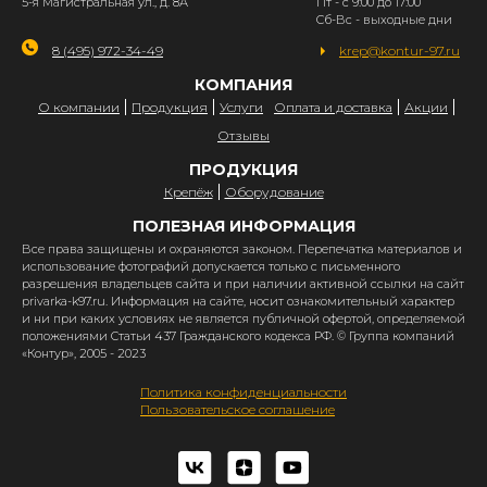
5-я Магистральная ул., д. 8А
Пт - с 9:00 до 17:00
Сб-Вс - выходные дни
8 (495) 972-34-49
krep@kontur-97.ru
КОМПАНИЯ
О компании
Продукция
Услуги
Оплата и доставка
Акции
Отзывы
ПРОДУКЦИЯ
Крепёж
Оборудование
ПОЛЕЗНАЯ ИНФОРМАЦИЯ
Все права защищены и охраняются законом. Перепечатка материалов и
использование фотографий допускается только с письменного
разрешения владельцев сайта и при наличии активной ссылки на сайт
privarka-k97.ru. Информация на сайте, носит ознакомительный характер
и ни при каких условиях не является публичной офертой, определяемой
положениями Статьи 437 Гражданского кодекса РФ. © Группа компаний
«Контур», 2005 - 2023
Политика конфиденциальности
Пользовательское соглашение