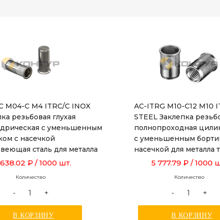
RC M04-C M4 ITRC/C INOX
AC-ITRG M10-C12 M10 
ка резьбовая глухая
STEEL Заклепка резьб
дрическая с уменьшенным
полнопроходная цили
ком с насечкой
с уменьшенным борти
веющая сталь для металла
насечкой для металла
ой от 0,5 до 2,0 мм
от 1,0 до 3,5 мм, длино
 638.02 ₽
/ 1000 шт.
5 777.79 ₽
/ 1000 ш
Количество
Количество
-
+
-
+
В КОРЗИНУ
В КОРЗИНУ