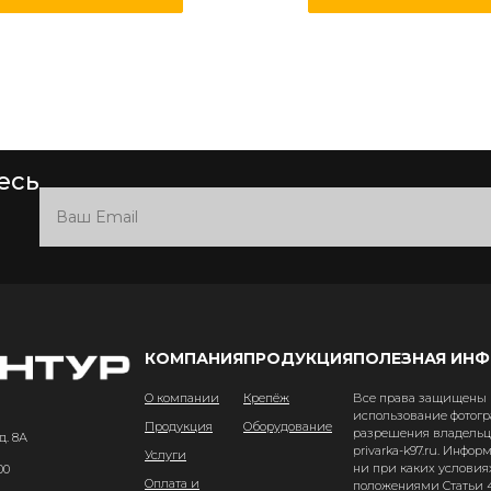
есь
КОМПАНИЯ
ПРОДУКЦИЯ
ПОЛЕЗНАЯ ИН
О компании
Крепёж
Все права защищены и
использование фотогр
Продукция
Оборудование
разрешения владельце
д. 8А
privarka-k97.ru. Инфо
Услуги
ни при каких условия
00
Оплата и
положениями Статьи 4