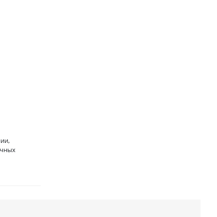
ии,
ичных