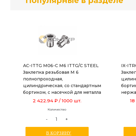
Популярные в разделе
AC-ITTG M06-C M6 ITTG/C STEEL
IX-IT
Заклепка резьбовая М 6
Заклеп
полнопроходная,
цилин
цилиндрическая, со стандартным
борти
бортиком, с насечкой для металла
нержа
толщиной от 0,5 до 3,0 мм, длиной
толщин
2 422.94 ₽
/ 1000 шт.
18
15,5 мм
Количество
-
+
В КОРЗИНУ