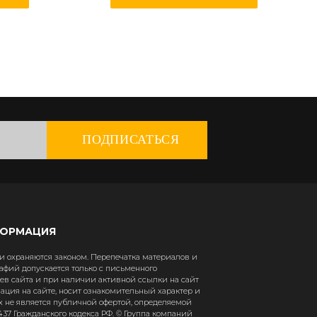
ПОДПИСАТЬСЯ
ФОРМАЦИЯ
 охраняются законом. Перепечатка материалов и
афий допускается только с письменного
в сайта и при наличии активной ссылки на сайт
рмация на сайте, носит ознакомительный характер и
х не является публичной офертой, определяемой
37 Гражданского кодекса РФ. © Группа компаний