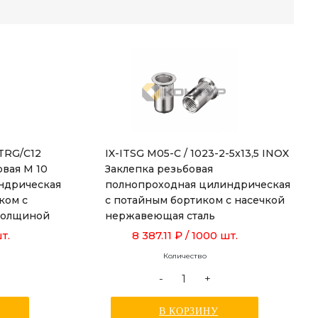
ITRG/C12
IX-ITSG M05-C / 1023-2-5x13,5 INOX
овая М 10
Заклепка резьбовая
ндрическая
полнопроходная цилиндрическая
ком с
с потайным бортиком с насечкой
 толщиной
нержавеющая сталь
й 19,0 мм
т.
8 387.11 ₽
/ 1000 шт.
Количество
-
+
В КОРЗИНУ