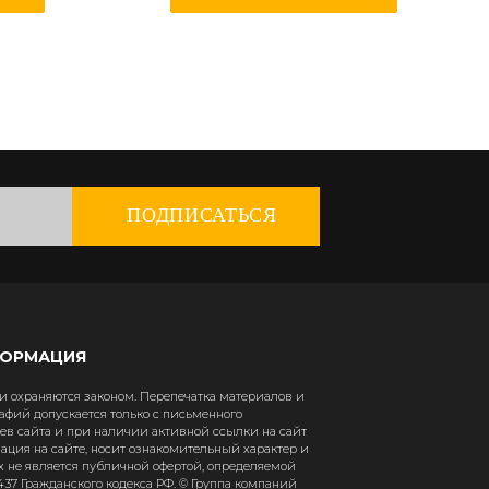
ПОДПИСАТЬСЯ
ФОРМАЦИЯ
 охраняются законом. Перепечатка материалов и
афий допускается только с письменного
в сайта и при наличии активной ссылки на сайт
рмация на сайте, носит ознакомительный характер и
х не является публичной офертой, определяемой
37 Гражданского кодекса РФ. © Группа компаний