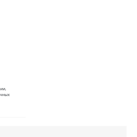
ии,
ичных