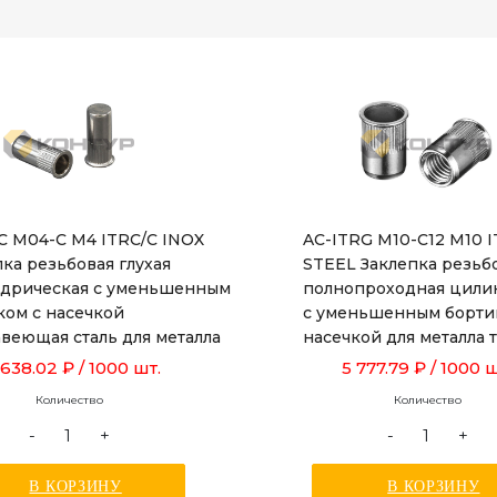
RC M04-C M4 ITRC/C INOX
AC-ITRG M10-C12 M10 
ка резьбовая глухая
STEEL Заклепка резьб
дрическая с уменьшенным
полнопроходная цили
ком с насечкой
с уменьшенным борти
веющая сталь для металла
насечкой для металла
ой от 0,5 до 2,0 мм
от 1,0 до 3,5 мм, длино
 638.02 ₽
/ 1000 шт.
5 777.79 ₽
/ 1000 ш
Количество
Количество
-
+
-
+
В КОРЗИНУ
В КОРЗИНУ