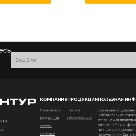
есь
КОМПАНИЯ
ПРОДУКЦИЯ
ПОЛЕЗНАЯ ИН
О компании
Крепёж
Все права защищены и
использование фотогр
Продукция
Оборудование
разрешения владельце
д. 8А
privarka-k97.ru. Инфо
Услуги
ни при каких условия
00
Оплата и
положениями Статьи 4