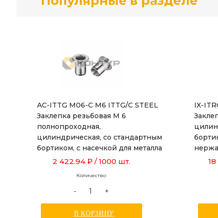
Популярные в разделе
AC-ITTG M06-C M6 ITTG/C STEEL
IX-IT
Заклепка резьбовая М 6
Заклеп
полнопроходная,
цилин
цилиндрическая, со стандартным
борти
бортиком, с насечкой для металла
нержа
толщиной от 0,5 до 3,0 мм, длиной
толщин
2 422.94 ₽
/ 1000 шт.
18
15,5 мм
Количество
-
+
В КОРЗИНУ