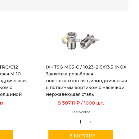
ITRG/C12
IX-ITSG M05-C / 1023-2-5x13,5 INOX
овая М 10
Заклепка резьбовая
ндрическая
полнопроходная цилиндрическая
ком с
с потайным бортиком с насечкой
 толщиной
нержавеющая сталь
й 19,0 мм
т.
8 387.11 ₽
/ 1000 шт.
Количество
-
+
В КОРЗИНУ