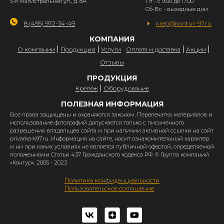
5-я Магистральная ул., д. 8А
Пт - с 9:00 до 17:00
Сб-Вс - выходные дни
8 (495) 972-34-49
krep@kontur-97.ru
КОМПАНИЯ
О компании
Продукция
Услуги
Оплата и доставка
Акции
Отзывы
ПРОДУКЦИЯ
Крепёж
Оборудование
ПОЛЕЗНАЯ ИНФОРМАЦИЯ
Все права защищены и охраняются законом. Перепечатка материалов и
использование фотографий допускается только с письменного
разрешения владельцев сайта и при наличии активной ссылки на сайт
privarka-k97.ru. Информация на сайте, носит ознакомительный характер
и ни при каких условиях не является публичной офертой, определяемой
положениями Статьи 437 Гражданского кодекса РФ. © Группа компаний
«Контур», 2005 - 2023
Политика конфиденциальности
Пользовательское соглашение