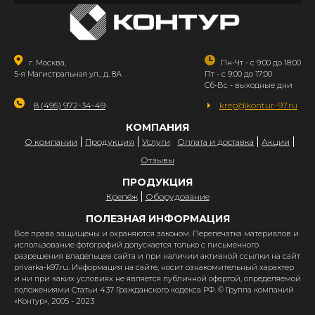
г. Москва,
Пн-Чт - с 9:00 до 18:00
5-я Магистральная ул., д. 8А
Пт - с 9:00 до 17:00
Сб-Вс - выходные дни
8 (495) 972-34-49
krep@kontur-97.ru
КОМПАНИЯ
О компании
Продукция
Услуги
Оплата и доставка
Акции
Отзывы
ПРОДУКЦИЯ
Крепёж
Оборудование
ПОЛЕЗНАЯ ИНФОРМАЦИЯ
Все права защищены и охраняются законом. Перепечатка материалов и
использование фотографий допускается только с письменного
разрешения владельцев сайта и при наличии активной ссылки на сайт
privarka-k97.ru. Информация на сайте, носит ознакомительный характер
и ни при каких условиях не является публичной офертой, определяемой
положениями Статьи 437 Гражданского кодекса РФ. © Группа компаний
«Контур», 2005 - 2023