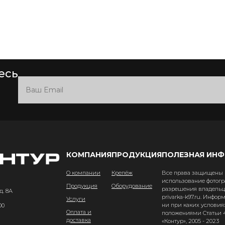
есь
КОМПАНИЯ
ПРОДУКЦИЯ
ПОЛЕЗНАЯ ИН
О компании
Крепёж
Все права защищены и
использование фотогр
Продукция
Оборудование
разрешения владельце
д. 8А
privarka-k97.ru. Инфо
Услуги
ни при каких условия
00
Оплата и
положениями Статьи 4
доставка
«Контур», 2005 - 2023