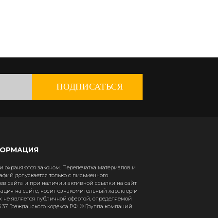
ПОДПИСАТЬСЯ
ФОРМАЦИЯ
 охраняются законом. Перепечатка материалов и
афий допускается только с письменного
в сайта и при наличии активной ссылки на сайт
рмация на сайте, носит ознакомительный характер и
х не является публичной офертой, определяемой
37 Гражданского кодекса РФ. © Группа компаний