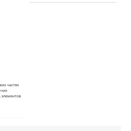
еих частях
очих
, элементов