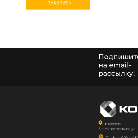
ЗАКАЗАТЬ
Подпишит
на email-
рассылку!
г. Москва,
5-я Магистральная ул., 
Пн-Чт - с 9:00 до 18: