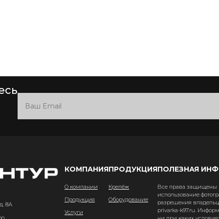
есь
КОМПАНИЯ
ПРОДУКЦИЯ
ПОЛЕЗНАЯ ИН
О компании
Крепёж
Все права защищены и
использование фотогр
Продукция
Оборудование
разрешения владельце
д. 8А
privarka-k97.ru. Инфо
Услуги
ни при каких условия
00