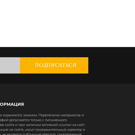
ПОДПИСАТЬСЯ
ФОРМАЦИЯ
 охраняются законом. Перепечатка материалов и
афий допускается только с письменного
в сайта и при наличии активной ссылки на сайт
рмация на сайте, носит ознакомительный характер и
х не является публичной офертой, определяемой