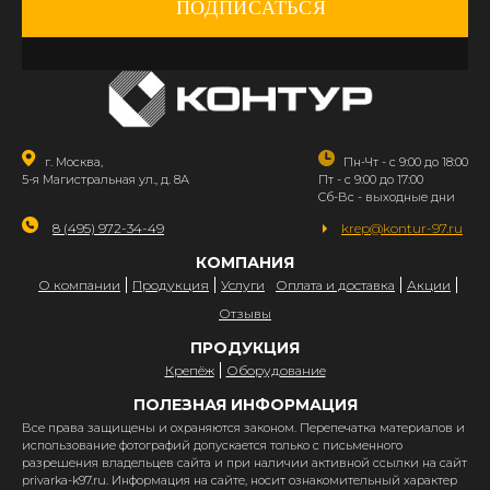
ПОДПИСАТЬСЯ
г. Москва,
Пн-Чт - с 9:00 до 18:00
5-я Магистральная ул., д. 8А
Пт - с 9:00 до 17:00
Сб-Вс - выходные дни
8 (495) 972-34-49
krep@kontur-97.ru
КОМПАНИЯ
О компании
Продукция
Услуги
Оплата и доставка
Акции
Отзывы
ПРОДУКЦИЯ
Крепёж
Оборудование
ПОЛЕЗНАЯ ИНФОРМАЦИЯ
Все права защищены и охраняются законом. Перепечатка материалов и
использование фотографий допускается только с письменного
разрешения владельцев сайта и при наличии активной ссылки на сайт
privarka-k97.ru. Информация на сайте, носит ознакомительный характер