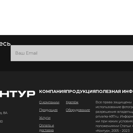
есь
КОМПАНИЯ
ПРОДУКЦИЯ
ПОЛЕЗНАЯ ИН
О компании
Крепёж
Все права защищены и
использование фотогр
Продукция
Оборудование
разрешения владельце
д. 8А
privarka-k97.ru. Инфо
Услуги
ни при каких условия
00
Оплата и
положениями Статьи 4
доставка
«Контур», 2005 - 2023