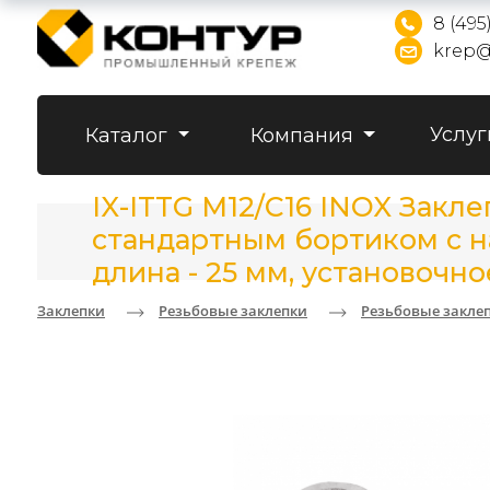
8 (495
krep@
Услуг
Каталог
Компания
IX-ITTG M12/C16 INOX Закл
стандартным бортиком с на
длина - 25 мм, установочно
Заклепки
Резьбовые заклепки
Резьбовые закле