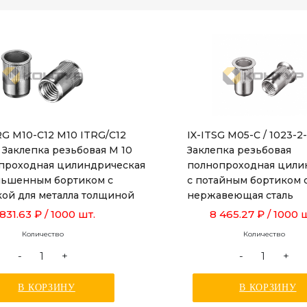
RG M10-C12 M10 ITRG/C12
IX-ITSG M05-C / 1023-2
 Заклепка резьбовая М 10
Заклепка резьбовая
проходная цилиндрическая
полнопроходная цили
ньшенным бортиком с
с потайным бортиком 
кой для металла толщиной
нержавеющая сталь
 до 3,5 мм, длиной 19,0 мм
 831.63 ₽
/ 1000 шт.
8 465.27 ₽
/ 1000 
Количество
Количество
-
+
-
+
В КОРЗИНУ
В КОРЗИНУ