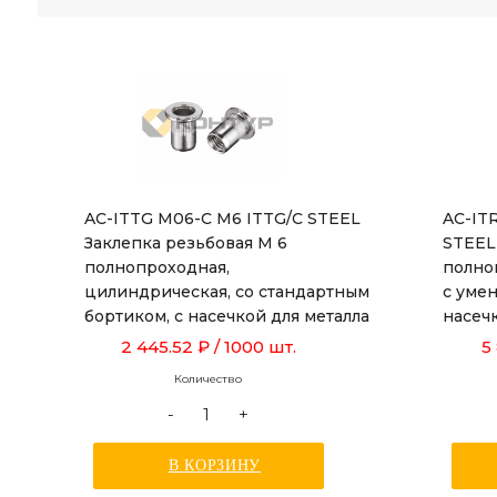
AC-ITTG M06-C M6 ITTG/C STEEL
AC-IT
Заклепка резьбовая М 6
STEEL
полнопроходная,
полно
цилиндрическая, со стандартным
с уме
бортиком, с насечкой для металла
насеч
толщиной от 0,5 до 3,0 мм, длиной
от 1,0
2 445.52 ₽
/ 1000 шт.
5
15,5 мм
Количество
-
+
В КОРЗИНУ