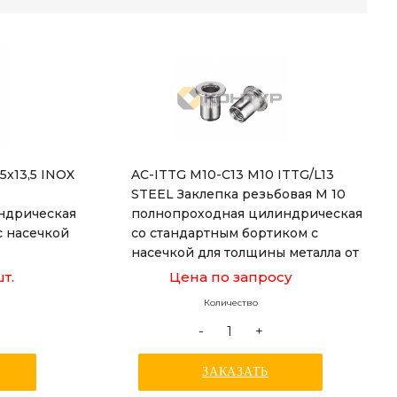
-5x13,5 INOX
AC-ITTG M10-C13 M10 ITTG/L13
STEEL Заклепка резьбовая М 10
ндрическая
полнопроходная цилиндрическая
с насечкой
со стандартным бортиком с
насечкой для толщины металла от
1,0 до 4,0 мм, длиной 21,5 мм
шт.
Цена по запросу
Количество
-
+
ЗАКАЗАТЬ