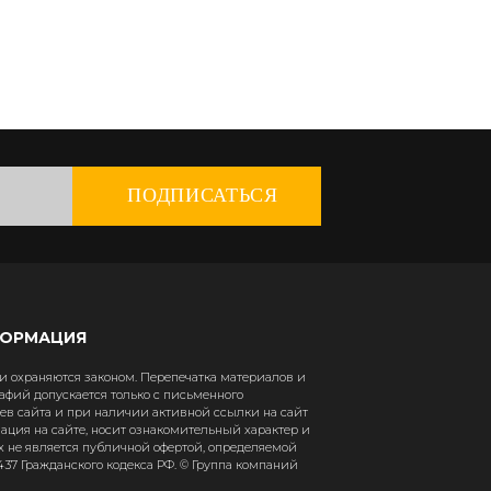
ПОДПИСАТЬСЯ
ФОРМАЦИЯ
 охраняются законом. Перепечатка материалов и
афий допускается только с письменного
в сайта и при наличии активной ссылки на сайт
рмация на сайте, носит ознакомительный характер и
х не является публичной офертой, определяемой
37 Гражданского кодекса РФ. © Группа компаний