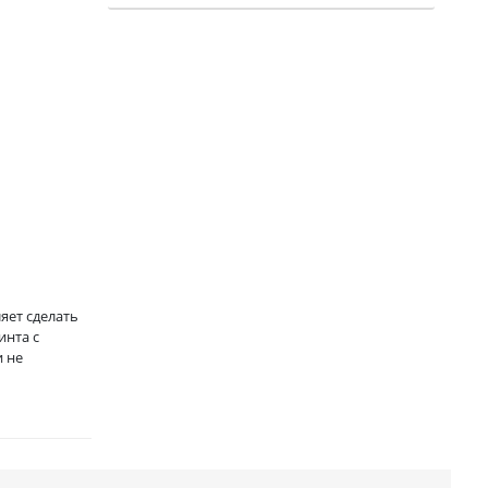
яет сделать
инта с
 не