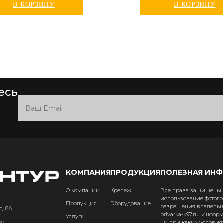
В КОРЗИНУ
В КОРЗИНУ
есь
КОМПАНИЯ
ПРОДУКЦИЯ
ПОЛЕЗНАЯ ИН
О компании
Крепёж
Все права защищены и
использование фотогр
Продукция
Оборудование
разрешения владельце
д. 8А
privarka-k97.ru. Инфо
Услуги
ни при каких условия
00