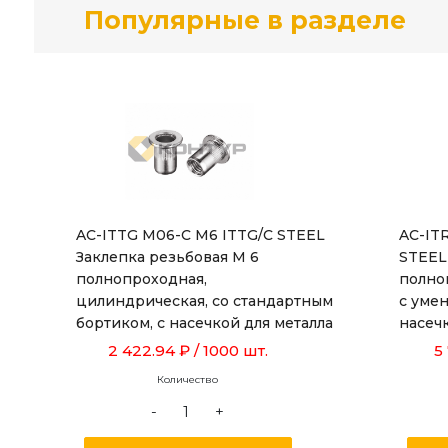
Популярные в разделе
AC-ITTG M06-C M6 ITTG/C STEEL
AC-IT
Заклепка резьбовая М 6
STEEL
полнопроходная,
полно
цилиндрическая, со стандартным
с уме
бортиком, с насечкой для металла
насеч
толщиной от 0,5 до 3,0 мм, длиной
от 1,0
2 422.94 ₽
/ 1000 шт.
5
15,5 мм
Количество
-
+