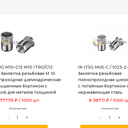
RG M10-C12 M10 ITRG/C12
IX-ITSG M05-C / 1023-2
 Заклепка резьбовая М 10
Заклепка резьбовая
проходная цилиндрическая
полнопроходная цили
ньшенным бортиком с
с потайным бортиком 
кой для металла толщиной
нержавеющая сталь
 до 3,5 мм, длиной 19,0 мм
 777.79 ₽
/ 1000 шт.
8 387.11 ₽
/ 1000 ш
Количество
Количество
-
+
-
+