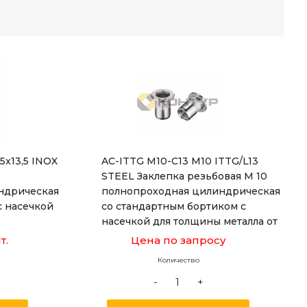
-5x13,5 INOX
AC-ITTG M10-C13 M10 ITTG/L13
STEEL Заклепка резьбовая М 10
ндрическая
полнопроходная цилиндрическая
с насечкой
со стандартным бортиком с
насечкой для толщины металла от
1,0 до 4,0 мм, длиной 21,5 мм
т.
Цена по запросу
Количество
-
+