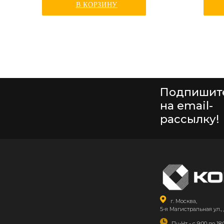
В КОРЗИНУ
Подпишит
на email-
рассылку!
г. Москва,
5-я Магистральная ул., 
Пн-Чт - с 9:00 до 18: