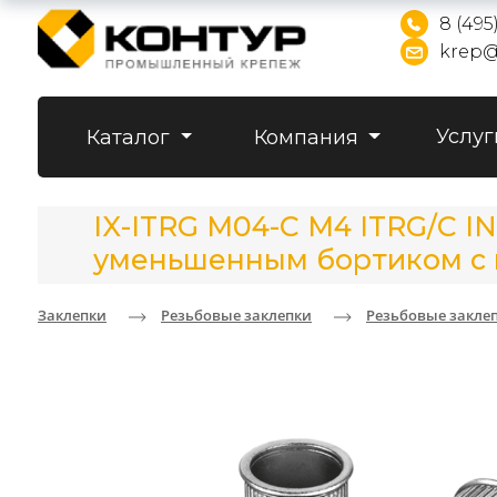
8 (495
krep@
Услуг
Каталог
Компания
IX-ITRG M04-C M4 ITRG/C 
уменьшенным бортиком с н
Заклепки
Резьбовые заклепки
Резьбовые закле