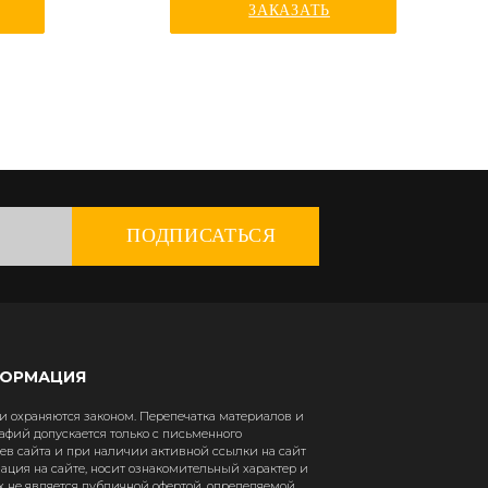
ЗАКАЗАТЬ
ПОДПИСАТЬСЯ
ФОРМАЦИЯ
 охраняются законом. Перепечатка материалов и
афий допускается только с письменного
в сайта и при наличии активной ссылки на сайт
рмация на сайте, носит ознакомительный характер и
х не является публичной офертой, определяемой