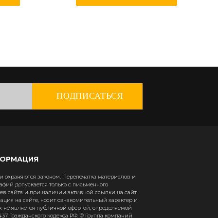
ПОДПИСАТЬСЯ
ФОРМАЦИЯ
 охраняются законом. Перепечатка материалов и
афий допускается только с письменного
в сайта и при наличии активной ссылки на сайт
рмация на сайте, носит ознакомительный характер и
х не является публичной офертой, определяемой
37 Гражданского кодекса РФ. © Группа компаний