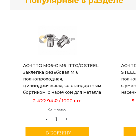
Популярные в разделе
AC-ITTG M06-C M6 ITTG/C STEEL
AC-IT
Заклепка резьбовая М 6
STEEL
полнопроходная,
полно
цилиндрическая, со стандартным
с уме
бортиком, с насечкой для металла
насеч
толщиной от 0,5 до 3,0 мм, длиной
от 1,0
2 422.94 ₽
/ 1000 шт.
5
15,5 мм
Количество
-
+
В КОРЗИНУ