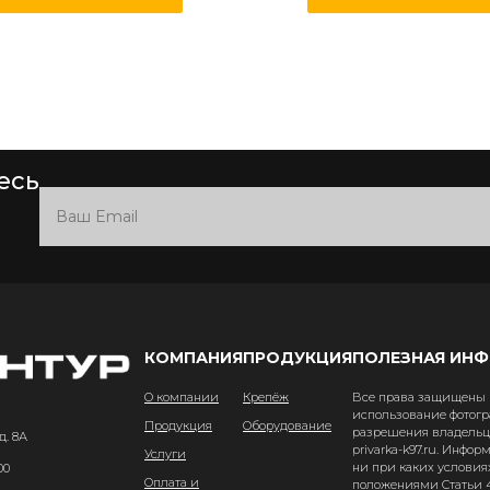
есь
КОМПАНИЯ
ПРОДУКЦИЯ
ПОЛЕЗНАЯ ИН
О компании
Крепёж
Все права защищены и
использование фотогр
Продукция
Оборудование
разрешения владельце
д. 8А
privarka-k97.ru. Инфо
Услуги
ни при каких условия
00
Оплата и
положениями Статьи 4