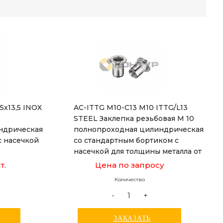
-5x13,5 INOX
AC-ITTG M10-C13 M10 ITTG/L13
STEEL Заклепка резьбовая М 10
ндрическая
полнопроходная цилиндрическая
с насечкой
со стандартным бортиком с
насечкой для толщины металла от
1,0 до 4,0 мм, длиной 21,5 мм
т.
Цена по запросу
Количество
-
+
ЗАКАЗАТЬ