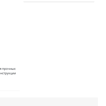
ия прочных
онструкции