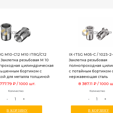
RG M10-C12 M10 ITRG/C12
IX-ITSG M05-C / 1023-2
 Заклепка резьбовая М 10
Заклепка резьбовая
проходная цилиндрическая
полнопроходная цили
ньшенным бортиком с
с потайным бортиком 
кой для металла толщиной
нержавеющая сталь
 до 3,5 мм, длиной 19,0 мм
 777.79 ₽
/ 1000 шт.
8 387.11 ₽
/ 1000 ш
Количество
Количество
-
+
-
+
В КОРЗИНУ
В КОРЗИНУ