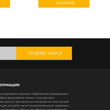
ЗАКАЗАТЬ
ПОДПИСАТЬСЯ
ФОРМАЦИЯ
 охраняются законом. Перепечатка материалов и
афий допускается только с письменного
в сайта и при наличии активной ссылки на сайт
рмация на сайте, носит ознакомительный характер и
х не является публичной офертой, определяемой