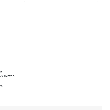
ия
х листов,
е.