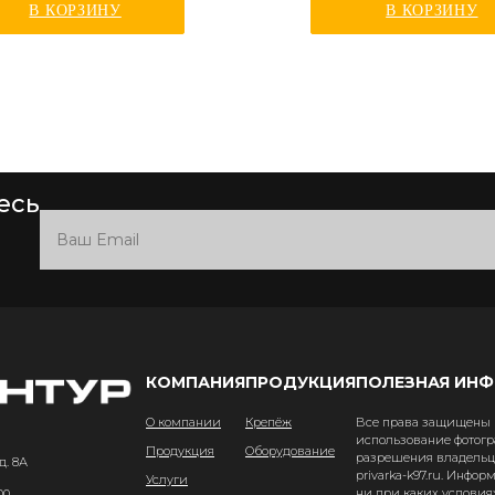
В КОРЗИНУ
В КОРЗИНУ
есь
КОМПАНИЯ
ПРОДУКЦИЯ
ПОЛЕЗНАЯ ИН
О компании
Крепёж
Все права защищены и
использование фотогр
Продукция
Оборудование
разрешения владельце
д. 8А
privarka-k97.ru. Инфо
Услуги
ни при каких условия
00