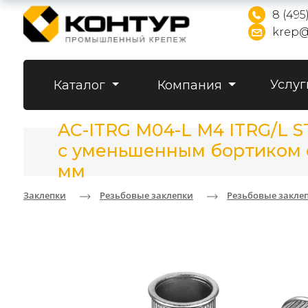
8 (495
krep@
Услуг
Каталог
Компания
AC-ITRG M04-L M4 ITRG/L 
с уменьшенным бортиком с 
мм
Заклепки
Резьбовые заклепки
Резьбовые закле