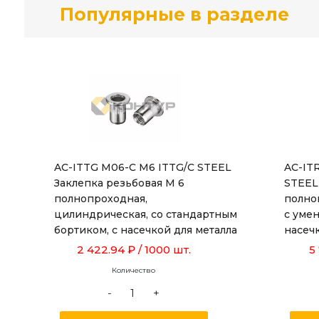
Популярные в разделе
AC-ITTG M06-C M6 ITTG/C STEEL
AC-IT
Заклепка резьбовая М 6
STEEL
полнопроходная,
полно
цилиндрическая, со стандартным
с уме
бортиком, с насечкой для металла
насеч
толщиной от 0,5 до 3,0 мм, длиной
от 1,0
2 422.94 ₽
/ 1000 шт.
5
15,5 мм
Количество
-
+