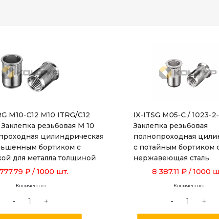
RG M10-C12 M10 ITRG/C12
IX-ITSG M05-C / 1023-2
 Заклепка резьбовая М 10
Заклепка резьбовая
проходная цилиндрическая
полнопроходная цили
ньшенным бортиком с
с потайным бортиком 
кой для металла толщиной
нержавеющая сталь
 до 3,5 мм, длиной 19,0 мм
 777.79 ₽
/ 1000 шт.
8 387.11 ₽
/ 1000 ш
Количество
Количество
-
+
-
+