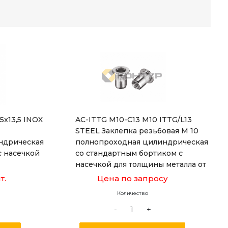
-5x13,5 INOX
AC-ITTG M10-C13 M10 ITTG/L13
STEEL Заклепка резьбовая М 10
ндрическая
полнопроходная цилиндрическая
с насечкой
со стандартным бортиком с
насечкой для толщины металла от
1,0 до 4,0 мм, длиной 21,5 мм
т.
Цена по запросу
Количество
-
+