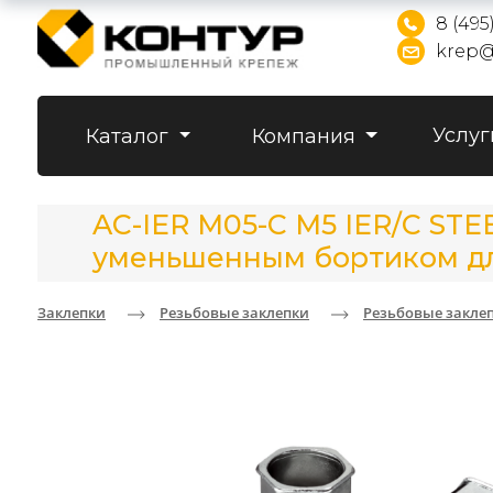
8 (495
krep@
Услуг
Каталог
Компания
AC-IER M05-C M5 IER/C STE
уменьшенным бортиком для 
Заклепки
Резьбовые заклепки
Резьбовые закле