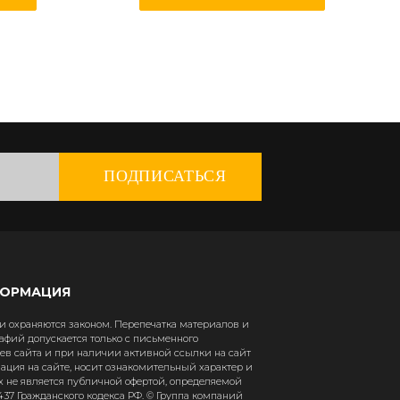
ПОДПИСАТЬСЯ
ФОРМАЦИЯ
 охраняются законом. Перепечатка материалов и
афий допускается только с письменного
в сайта и при наличии активной ссылки на сайт
рмация на сайте, носит ознакомительный характер и
х не является публичной офертой, определяемой
37 Гражданского кодекса РФ. © Группа компаний