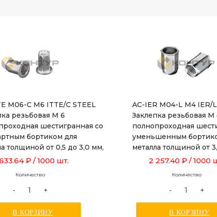
TE M06-C M6 ITTE/C STEEL
AC-IER M04-L M4 IER/
пка резьбовая М 6
Заклепка резьбовая М
проходная шестигранная со
полнопроходная шести
артным бортиком для
уменьшенным бортико
а толщиной от 0,5 до 3,0 мм,
металла толщиной от 3,
 16,0 мм
длиной 13,5 мм
 633.64 ₽
/ 1000 шт.
2 257.40 ₽
/ 1000 
Количество
Количество
-
+
-
+
В КОРЗИНУ
В КОРЗИНУ