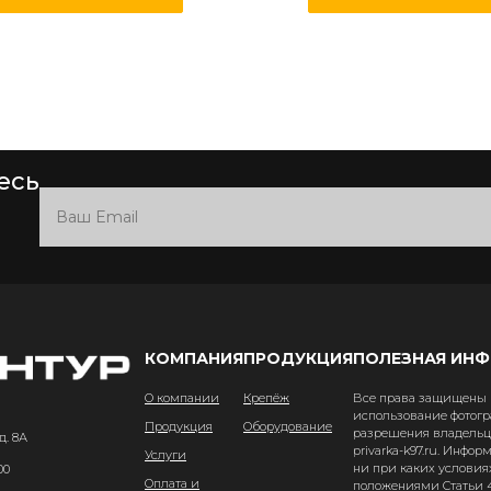
есь
КОМПАНИЯ
ПРОДУКЦИЯ
ПОЛЕЗНАЯ ИН
О компании
Крепёж
Все права защищены и
использование фотогр
Продукция
Оборудование
разрешения владельце
д. 8А
privarka-k97.ru. Инфо
Услуги
ни при каких условия
00
Оплата и
положениями Статьи 4