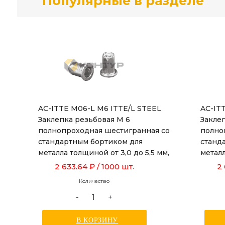
Популярные в разделе
AC-ITTE M06-L M6 ITTE/L STEEL
AC-IT
Заклепка резьбовая М 6
Закле
полнопроходная шестигранная со
полно
стандартным бортиком для
станд
металла толщиной от 3,0 до 5,5 мм,
металл
длиной 19,5мм
длиной
2 633.64 ₽
/ 1000 шт.
2
Количество
-
+
В КОРЗИНУ