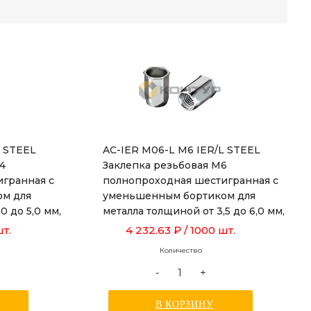
L STEEL
AC-IER M06-L M6 IER/L STEEL
 4
Заклепка резьбовая М6
гранная с
полнопроходная шестигранная с
м для
уменьшенным бортиком для
0 до 5,0 мм,
металла толщиной от 3,5 до 6,0 мм,
длиной 18,0 мм
шт.
4 232.63 ₽
/ 1000 шт.
Количество
-
+
В КОРЗИНУ