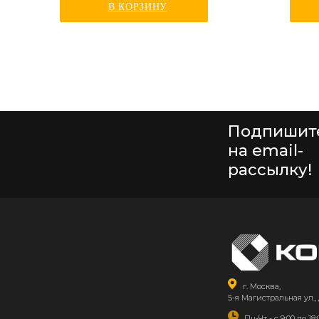
В КОРЗИНУ
Подпишит
на email-
рассылку!
г. Москва,
5-я Магистральная ул., 
Пн-Чт - с 9:00 до 18: