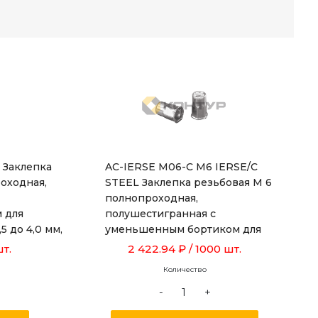
 Заклепка
AC-IERSE M06-C M6 IERSE/C
оходная,
STEEL Заклепка резьбовая М 6
полнопроходная,
 для
полушестигранная с
5 до 4,0 мм,
уменьшенным бортиком для
металла толщиной от 1,0 до 3,5 мм,
шт.
2 422.94 ₽
/ 1000 шт.
длиной 16,0 мм
Количество
-
+