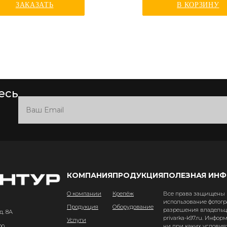
ЗАКАЗАТЬ
В КОРЗИНУ
есь
КОМПАНИЯ
ПРОДУКЦИЯ
ПОЛЕЗНАЯ ИН
О компании
Крепёж
Все права защищены и
использование фотогр
Продукция
Оборудование
разрешения владельце
д. 8А
privarka-k97.ru. Инфо
Услуги
ни при каких условия
00