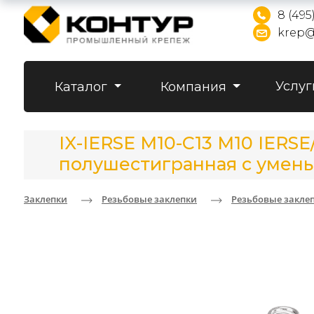
8 (495
krep@
Услуг
Каталог
Компания
IX-IERSE M10-C13 M10 IERS
полушестигранная с умен
Заклепки
Резьбовые заклепки
Резьбовые закле