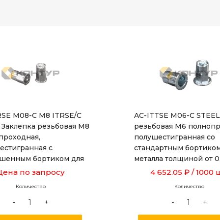
RSE M08-C M8 ITRSE/C
AC-ITTSE M06-C STEEL
 Заклепка резьбовая М8
резьбовая М6 полнопр
проходная,
полушестигранная со
естигранная с
стандартным бортиком
шенным бортиком для
металла толщиной от 0,
а толщиной от 1,0 до 3,5 мм,
длина 16,0 мм, сталь
Цена по запросу
4 652.05 ₽
/ 1000 
р отверстия 10,9 мм,
оцинкованная.
Количество
Количество
 17,5 мм
-
+
-
+