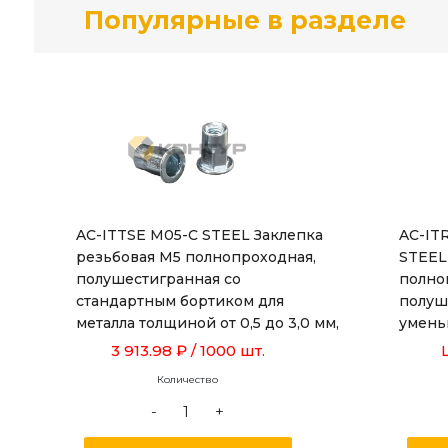
Популярные в разделе
AC-ITTSE M05-C STEEL Заклепка
AC-IT
резьбовая М5 полнопроходная,
STEEL
полушестигранная со
полно
стандартным бортиком для
полуш
металла толщиной от 0,5 до 3,0 мм,
умень
длина 13,0 мм, сталь
металл
3 913.98 ₽
/ 1000 шт.
оцинкованная
диамет
Количество
длиной
-
+