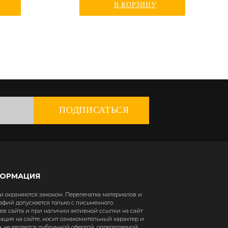
В КОРЗИНУ
ПОДПИСАТЬСЯ
ФОРМАЦИЯ
 охраняются законом. Перепечатка материалов и
афий допускается только с письменного
в сайта и при наличии активной ссылки на сайт
рмация на сайте, носит ознакомительный характер и
х не является публичной офертой, определяемой