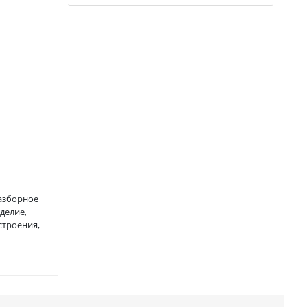
азборное
делие,
строения,