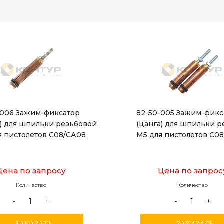
-006 Зажим-фиксатор
82-50-005 Зажим-фикс
а) для шпильки резьбовой
(цанга) для шпильки 
я пистолетов С08/СА08
М5 для пистолетов С0
Цена по запросу
Цена по запрос
Количество
Количество
-
+
-
+