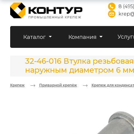
8 (495
krep@
Услуг
Каталог
Компания
32-46-016 Втулка резьбова
наружным диаметром 6 м
Крепеж
Приварной крепёж
Крепеж для конденса