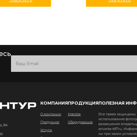
ЗАКАЗАТЬ
ЗАКАЗАТЬ
есь
КОМПАНИЯ
ПРОДУКЦИЯ
ПОЛЕЗНАЯ ИН
О компании
Крепёж
Все права защищены и
использование фотогр
Продукция
Оборудование
разрешения владельце
д. 8А
privarka-k97.ru. Инфо
Услуги
ни при каких условия
00