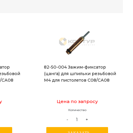
атор
82-50-004 Зажим-фиксатор
резьбовой
(цанга) для шпильки резьбовой
8/СА08
М4 для пистолетов С08/СА08
у
Цена по запросу
Количество
-
+