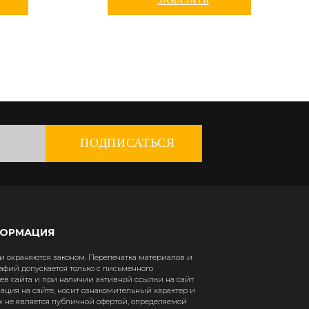
ЗАКАЗАТЬ
ПОДПИСАТЬСЯ
ФОРМАЦИЯ
 охраняются законом. Перепечатка материалов и
афий допускается только с письменного
в сайта и при наличии активной ссылки на сайт
рмация на сайте, носит ознакомительный характер и
х не является публичной офертой, определяемой