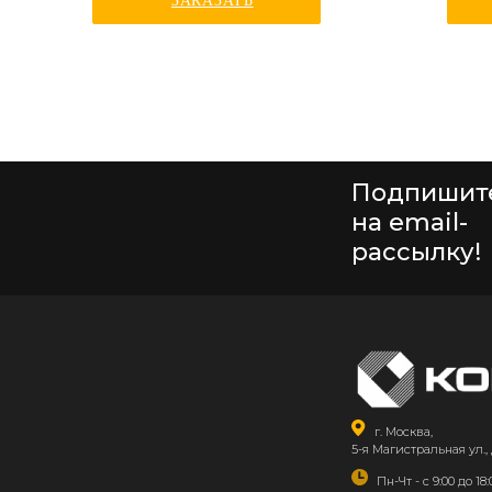
ЗАКАЗАТЬ
Подпишит
на email-
рассылку!
г. Москва,
5-я Магистральная ул., 
Пн-Чт - с 9:00 до 18: