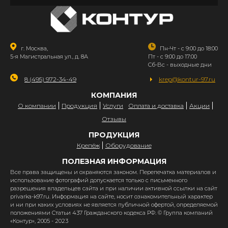
г. Москва,
Пн-Чт - с 9:00 до 18:00
5-я Магистральная ул., д. 8А
Пт - с 9:00 до 17:00
Сб-Вс - выходные дни
8 (495) 972-34-49
krep@kontur-97.ru
КОМПАНИЯ
О компании
Продукция
Услуги
Оплата и доставка
Акции
Отзывы
ПРОДУКЦИЯ
Крепёж
Оборудование
ПОЛЕЗНАЯ ИНФОРМАЦИЯ
Все права защищены и охраняются законом. Перепечатка материалов и
использование фотографий допускается только с письменного
разрешения владельцев сайта и при наличии активной ссылки на сайт
privarka-k97.ru. Информация на сайте, носит ознакомительный характер
и ни при каких условиях не является публичной офертой, определяемой
положениями Статьи 437 Гражданского кодекса РФ. © Группа компаний
«Контур», 2005 - 2023