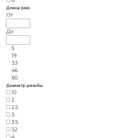
8
Длина (мм)
От
До
5
19
33
46
60
Диаметр резьбы
10
2
2.5
3
3.5
32
4